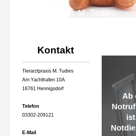
Tierarztpraxis M. Tudies
Kontakt
Zen
Tierarztpraxis M. Tudies
Am Yachthafen 10A
16761 Hennigsdorf
Ab
Notru
Telefon
03302-209121
is
Notdien
E-Mail